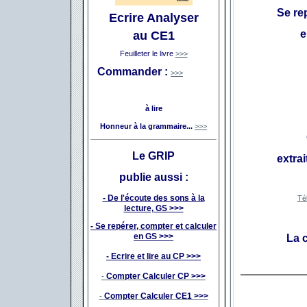
Se re
Ecrire Analyser
e
au CE1
Feuilleter le livre
>>>
Commander :
>>>
à lire
Honneur à la grammaire...
>>>
Le GRIP
extra
publie aussi :
- De l'écoute des sons à la
Té
lecture, GS >>>
- Se repérer, compter et calculer
en GS >>>
La 
- Ecrire et lire au CP >>>
Compter Calculer
CP >>>
-
Compter Calculer CE1 >>>
-