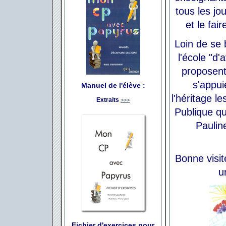
tous les jou
et le fair
Loin de se
l'école "d'
proposent 
s'appui
Manuel de l'élève :
l'héritage le
Extraits
>>>
Publique q
Paulin
Bonne visit
u
Fichier d'exercices pour