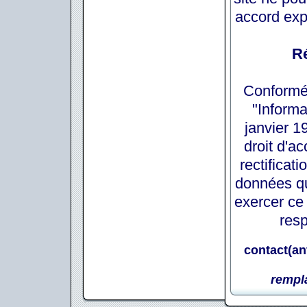
accord exp
Ré
Conformém
"Informa
janvier 1
droit d'a
rectificat
données qu
exercer ce
resp
contact
(an
rempl