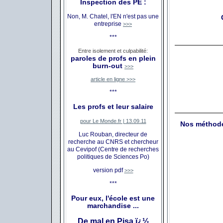
Inspection des PE :
Non, M. Chatel, l'EN n'est pas une
entreprise
>>>
***
Entre isolement et culpabilité:
paroles de profs en plein
burn-out
>>>
article en ligne >>>
***
Les profs et leur salaire
pour Le Monde.fr | 13.09.11
Nos méthode
Luc Rouban, directeur de
recherche au CNRS et chercheur
au Cevipof (Centre de recherches
politiques de Sciences Po)
version pdf
>>>
***
Pour eux, l'école est une
marchandise ...
De mal en Pisa ï¿½