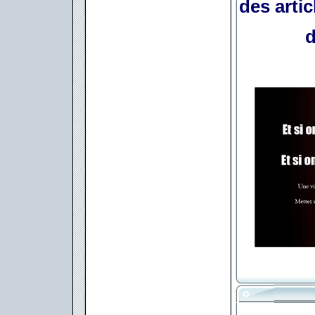
des arti
d