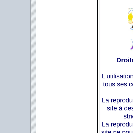
Droits
L'utilisatio
tous ses c
La reproduc
site à de
str
La reproduc
site ne pou