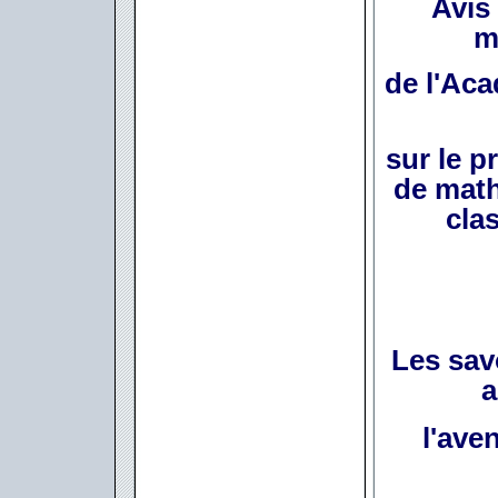
Avis 
m
de l'Ac
sur le 
de math
cla
Les sav
a
l'aven