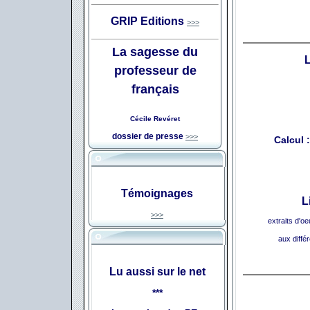
GRIP Editions
>>>
L
a sagesse du
professeur de
français
Cécile Revéret
dossier de presse
>>>
Calcul 
Témoignages
L
>>>
extraits d'o
aux diffé
Lu aussi sur le net
***